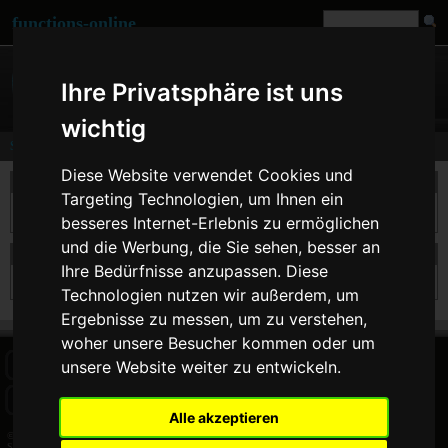
functions-online
Ihre Privatsphäre ist uns
wichtig
Search
Diese Website verwendet Cookies und
take a search
Targeting Technologien, um Ihnen ein
besseres Internet-Erlebnis zu ermöglichen
und die Werbung, die Sie sehen, besser an
search results for serialize
Ihre Bedürfnisse anzupassen. Diese
Technologien nutzen wir außerdem, um
Ergebnisse zu messen, um zu verstehen,
woher unsere Besucher kommen oder um
unsere Website weiter zu entwickeln.
HOME
BLOG
FACEBOOK PAGE
COMMENTS
SEARCH
SITEMAP
IMPRINT
COOKIE CONSENT
Alle akzeptieren
© 2026 Jan Bogutzki | PHP 7.3.27
Search - functions-online (deutsch)