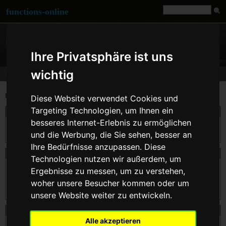
functions-online
Ihre Privatsphäre ist uns
wichtig
Array
Execute and test PHP functions for array handling and manipulation.
Diese Website verwendet Cookies und
Targeting Technologien, um Ihnen ein
array_search
besseres Internet-Erlebnis zu ermöglichen
Durchsucht $haystack nach $needle. Gibt den Schlüssel für $needle zurück, wenn es
und die Werbung, die Sie sehen, besser an
gefunden wurde, ansonsten FALSE.
Ihre Bedürfnisse anzupassen. Diese
array_splice
Technologien nutzen wir außerdem, um
Entfernt die durch $offset und $length angegebenen Elemente aus dem Array $input,
Ergebnisse zu messen, um zu verstehen,
und ersetzt diese durch die Elemente des Arrays $replacement, wenn angegeben.
woher unsere Besucher kommen oder um
Beachten Sie, dass numerische Schlüssel in $input nicht erhalten werden.
unsere Website weiter zu entwickeln.
array_values
Alle akzeptieren
array_values() liefert alle Werte des Arrays $input mit einem numerischen Index.