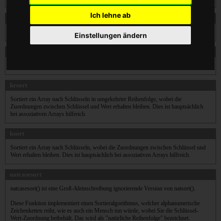
Ich lehne ab
count
Zählt alle Elemente eines Arrays oder Attribute eines Objekts.
Einstellungen ändern
in_array
Diese Funktion sucht in $haystack nach $needle.
krsort
Sortiert ein Array nach Schlüsseln in umgekehrter Reihenfolge, wobei die
Zuordnungen zwischen Schlüssel und Wert erhalten bleiben. Dies ist hauptsächlich
bei assoziativen Arrays hilfreich.
ksort
Sortiert ein Array nach Schlüsseln, wobei die Zuordnungen zwischen Schlüssel und
Wert erhalten bleiben. Dies ist hauptsächlich bei assoziativen Arrays hilfreich.
natcasesort
natcasesort() ist eine Groß-/kleinschreibung ignorierende Version von natsort().
Diese Funktion implementiert einen Sortieralgorithmus, welcher alphanumerische
Zeichenketten reiht, wie es auch ein Mensch tun würde, wobei Sie die Schlüssel-
Wert-Zuordnung beibehält. Das wird als "natürliche Reihenfolge" bezeichnet.