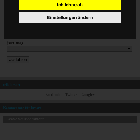
Ich lehne ab
Einstellungen ändern
$sort_flags
teile krsort
Facebook
Twitter
Google+
Kommentare für krsort
Leave your comment