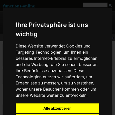
functions-online
Ihre Privatsphäre ist uns
wichtig
krsort
Diese Website verwendet Cookies und
Beschreibung
Targeting Technologien, um Ihnen ein
Sortiert ein Array nach Schlüsseln in umgekehrter Reihenfolge, wobei die
besseres Internet-Erlebnis zu ermöglichen
Zuordnungen zwischen Schlüssel und Wert erhalten bleiben. Dies ist hauptsächlich
bei assoziativen Arrays hilfreich.
und die Werbung, die Sie sehen, besser an
Ihre Bedürfnisse anzupassen. Diese
Deklaration von krsort
Technologien nutzen wir außerdem, um
bool
krsort
( array &$array [, int $sort_flags ] )
Ergebnisse zu messen, um zu verstehen,
woher unsere Besucher kommen oder um
unsere Website weiter zu entwickeln.
krsort online ausführen
Alle akzeptieren
$array