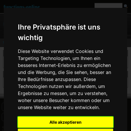
functions-online
Ihre Privatsphäre ist uns
wichtig
Search
Diese Website verwendet Cookies und
take a search
Targeting Technologien, um Ihnen ein
besseres Internet-Erlebnis zu ermöglichen
und die Werbung, die Sie sehen, besser an
search results for urldecode
Ihre Bedürfnisse anzupassen. Diese
Technologien nutzen wir außerdem, um
Ergebnisse zu messen, um zu verstehen,
woher unsere Besucher kommen oder um
unsere Website weiter zu entwickeln.
HOME
BLOG
FACEBOOK PAGE
COMMENTS
SEARCH
SITEMAP
IMPRINT
COOKIE CONSENT
Alle akzeptieren
© 2026 Jan Bogutzki | PHP 7.3.27
Search - functions-online (deutsch)