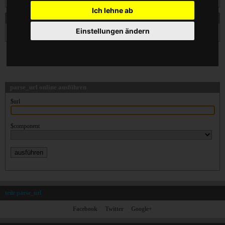
Ich lehne ab
Deklaration von parse_url
Einstellungen ändern
mixed
parse_url
( string $url [, int $component ] )
parse_url online ausführen
$url
$component
teile parse_url
Facebook
Twitter
Google+