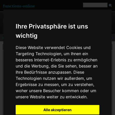
functions-online
Ihre Privatsphäre ist uns
wichtig
parse_url
Beschreibung
Diese Website verwendet Cookies und
Targeting Technologien, um Ihnen ein
Diese Funktion parst einen URL und gibt ein assoziatives Array zurück, das die im
URL vorhandenen Komponenten enthält.
besseres Internet-Erlebnis zu ermöglichen
und die Werbung, die Sie sehen, besser an
scheme - z.B. http
host
Ihre Bedürfnisse anzupassen. Diese
port
Technologien nutzen wir außerdem, um
user
pass
Ergebnisse zu messen, um zu verstehen,
path
query - alles nach dem Fragezeichen ?
woher unsere Besucher kommen oder um
fragment - alles nach dem Textanker #
unsere Website weiter zu entwickeln.
Diese Funktion ist nicht dazu gedacht, einen gegebenen URL zu validieren, sondern
es gliedert einen URL in die unten aufgeführten Bestandteile. Unvollständige URLs
Alle akzeptieren
werden als Parameter akzeptiert,
parse_url()
versucht, sie bestmöglich zu
analysieren.