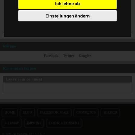
Ich lehne ab
$exp
Einstellungen ändern
teile pow
Facebook
Twitter
Google+
Kommentare für pow
Leave your comment
HOME
BLOG
FACEBOOK PAGE
COMMENTS
SEARCH
SITEMAP
IMPRINT
COOKIE CONSENT
© 2026 Jan Bogutzki | PHP 7.3.27