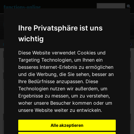
functions-online
Ihre Privatsphäre ist uns
wichtig
pow
Diese Website verwendet Cookies und
Beschreibung
Targeting Technologien, um Ihnen ein
exp
Berechnet die Potenz von $exp zur Basis $base oder kurz base
.
besseres Internet-Erlebnis zu ermöglichen
und die Werbung, die Sie sehen, besser an
Deklaration von pow
Ihre Bedürfnisse anzupassen. Diese
number
pow
( number $base , number $exp )
Technologien nutzen wir außerdem, um
Ergebnisse zu messen, um zu verstehen,
woher unsere Besucher kommen oder um
unsere Website weiter zu entwickeln.
pow online ausführen
Alle akzeptieren
$base