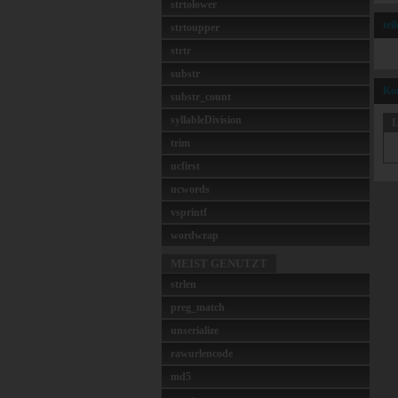
strtolower
tei
strtoupper
strtr
substr
Ko
substr_count
syllableDivision
L
trim
ucfirst
ucwords
vsprintf
wordwrap
MEIST GENUTZT
strlen
preg_match
unserialize
rawurlencode
md5