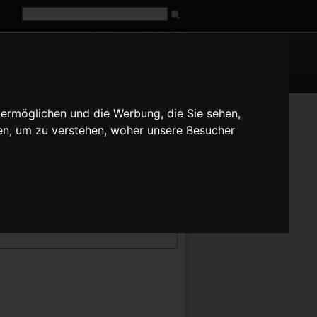
G
URL
 ermöglichen und die Werbung, die Sie sehen,
fr
it
ja
pt
ru
tr
zh
en, um zu verstehen, woher unsere Besucher
en ($len) angeben können, die bei jedem String