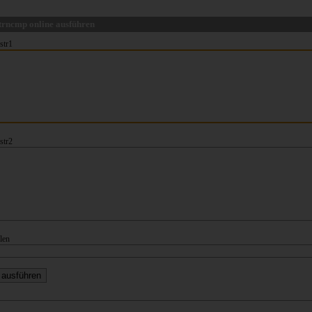
trncmp online ausführen
str1
str2
len