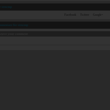
le strncmp
Facebook
Twitter
Google+
mmentare für strncmp
eave your comment