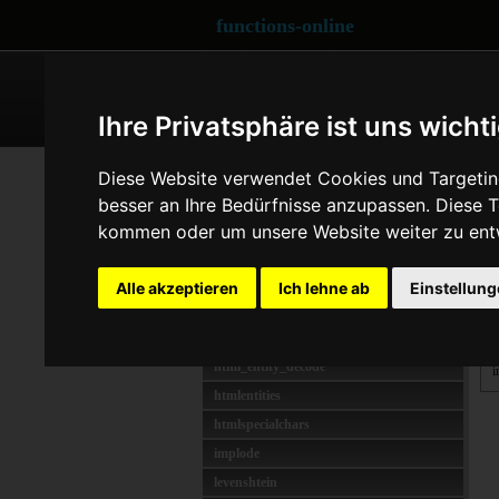
functions-online
ARRAY
CRYPTOGRAPHY
Ihre Privatsphäre ist uns wicht
STRING
st
Diese Website verwendet Cookies und Targeting
addslashes
besser an Ihre Bedürfnisse anzupassen. Diese
B
bin2hex
kommen oder um unsere Website weiter zu ent
D
chr
v
chunk_split
Alle akzeptieren
Ich lehne ab
Einstellun
B
count_chars
explode
D
html_entity_decode
i
htmlentities
htmlspecialchars
implode
levenshtein