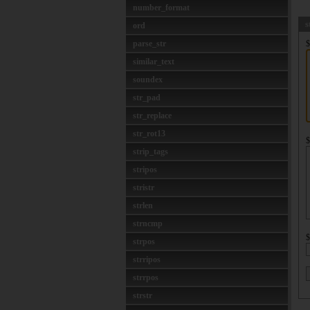
number_format
s
ord
parse_str
$
similar_text
soundex
str_pad
str_replace
str_rot13
$
strip_tags
stripos
stristr
strlen
strncmp
$
strpos
strripos
strrpos
strstr