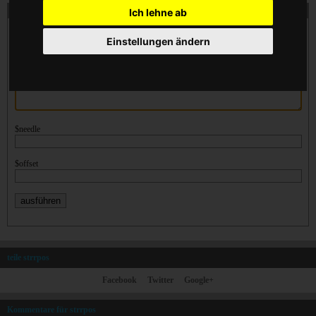
strrpos online ausführen
Ich lehne ab
$haystack
Einstellungen ändern
$needle
$offset
teile strrpos
Facebook
Twitter
Google+
Kommentare für strrpos