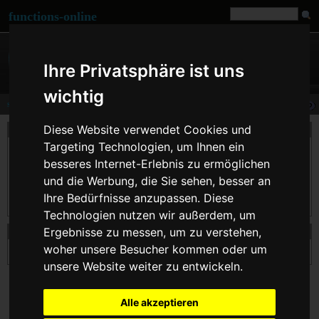
functions-online
Ihre Privatsphäre ist uns
wichtig
strrpos
Diese Website verwendet Cookies und
Beschreibung
Targeting Technologien, um Ihnen ein
Gibt die numerische Position des letzten Vorkommens von $needle innerhalb der
Zeichenkette $haystack zurück. Beachten Sie, dass $needle unter PHP 4 in diesem
besseres Internet-Erlebnis zu ermöglichen
Fall nur ein einzelnes Zeichen sein kann. Wenn Sie eine Zeichenkette als $needle
und die Werbung, die Sie sehen, besser an
übergeben, wird nur deren erstes Zeichen verwendet.
Ihre Bedürfnisse anzupassen. Diese
Wurde $needle nicht gefunden, wird FALSE zurückgegeben.
Technologien nutzen wir außerdem, um
Ergebnisse zu messen, um zu verstehen,
Deklaration von strrpos
woher unsere Besucher kommen oder um
mixed
strrpos
( string $haystack , string $needle [, int $offset ] )
unsere Website weiter zu entwickeln.
Alle akzeptieren