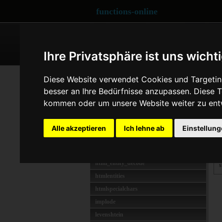
functions-online
ARRAY
CRYPTOGRAPHY
Ihre Privatsphäre ist uns wicht
STRING
str
Diese Website verwendet Cookies und Targeting
addslashes
besser an Ihre Bedürfnisse anzupassen. Diese
B
bin2hex
kommen oder um unsere Website weiter zu ent
G
chr
B
chunk_split
Alle akzeptieren
Ich lehne ab
Einstellun
S
count_chars
explode
D
html_entity_decode
s
htmlentities
htmlspecialchars
implode
levenshtein