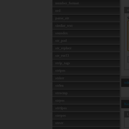
number_format
s
ord
parse_str
$
similar_text
soundex
str_pad
str_replace
str_rot13
strip_tags
stripos
stristr
tei
strlen
strncmp
strpos
Ko
strripos
L
strrpos
strstr