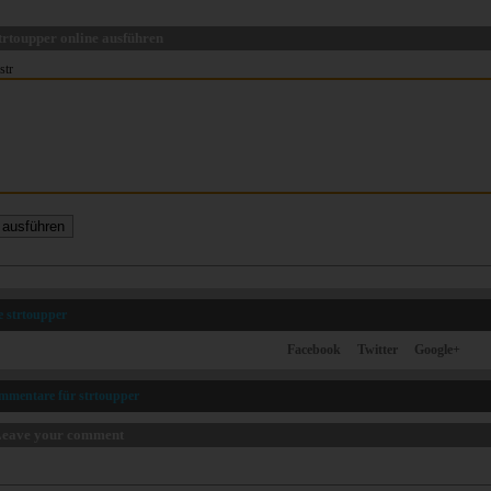
trtoupper online ausführen
str
le strtoupper
Facebook
Twitter
Google+
mmentare für strtoupper
eave your comment