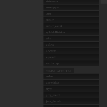
strtolower
strtoupper
strtr
substr
substr_count
syllableDivision
trim
ucfirst
ucwords
vsprintf
wordwrap
MEIST GENUTZT
strlen
unserialize
crypt
preg_match
json_decode