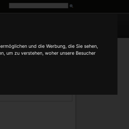
G
URL
 ermöglichen und die Werbung, die Sie sehen,
fr
it
ja
pt
ru
tr
zh
en, um zu verstehen, woher unsere Besucher
oreinstellung für locale "C", werden